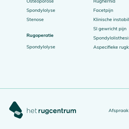
Osteoporose
Rughernia
Spondylolyse
Facetpijn
Stenose
Klinische instabil
SI gewricht pijn
Rugoperatie
Spondylolisthesi
Spondylolyse
Aspecifieke rugk
Afspraak