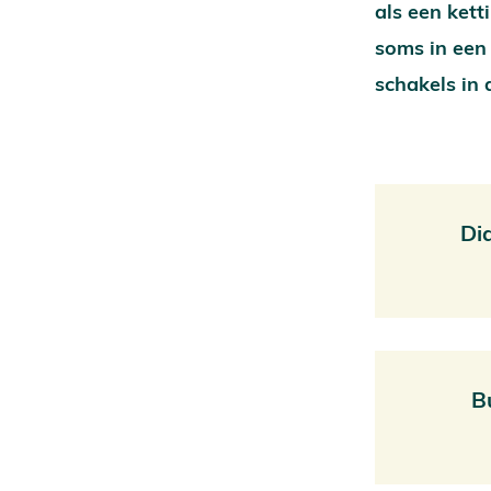
als een kett
soms in een 
schakels in
Di
B