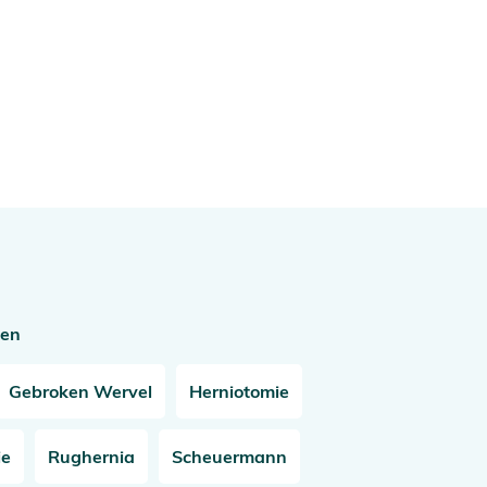
gen
Gebroken Wervel
Herniotomie
ie
Rughernia
Scheuermann