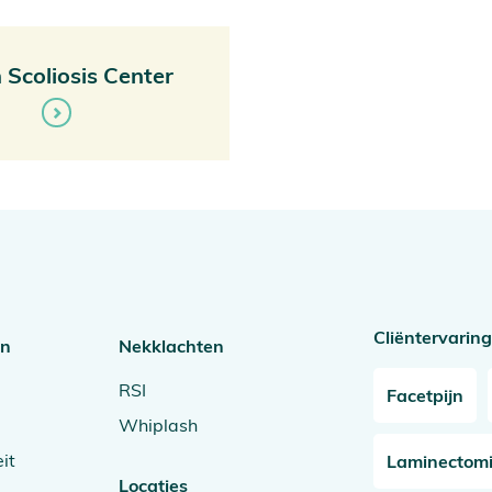
 Scoliosis Center
Cliëntervarin
en
Nekklachten
RSI
Facetpijn
Whiplash
it
Laminectom
Locaties