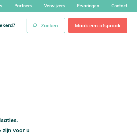
s
Partners
Verwijzers
Ervaringen
Contact
zekerd?
Zoeken
Maak een
afspraak
saties.
zijn voor u