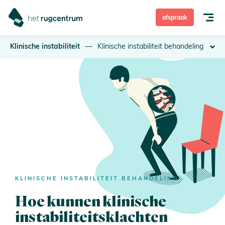
afspraak
Klinische instabiliteit
Klinische instabiliteit behandeling
Rugpijn
Nekpijn
Rugoperatie
Behandeling
Hoe ben ik verzekerd?
KLINISCHE INSTABILITEIT BEHANDELING
Hoe kunnen klinische
Over Het Rugcentrum
instabiliteitsklachten
Zelfdiagnose