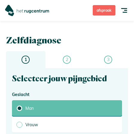
afspraak
Zelfdiagnose
Rugpijn
Nekpijn
Rugoperatie
Selecteer jouw pijngebied
Behandeling
Geslacht
Hoe ben ik verzekerd?
Man
Over Het Rugcentrum
Vrouw
Zelfdiagnose