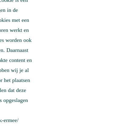
cookie is een
gen in de
okies met een
oren werkt en
ies worden ook
en. Daarnaast
kte content en
ben wij je al
 het plaatsen
len dat deze
is opgeslagen
ik-ermee/