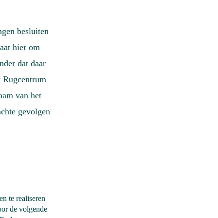
ngen besluiten
aat hier om
nder dat daar
et Rugcentrum
aam van het
achte gevolgen
n te realiseren
oor de volgende