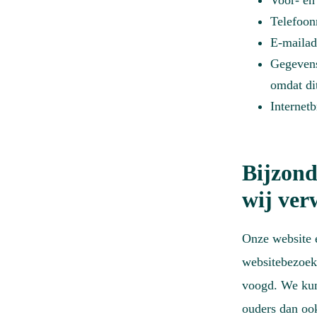
Voor- en
Telefoo
E-mailad
Gegevens
omdat dit
Internet
Bijzond
wij ver
Onze website e
websitebezoeke
voogd. We kunn
ouders dan ook