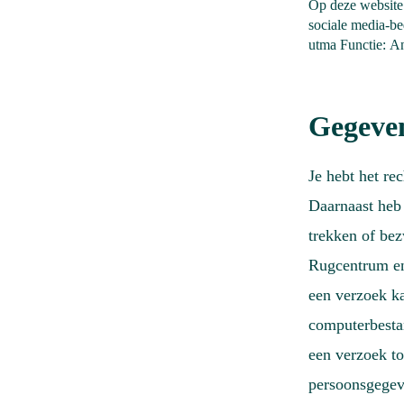
Op deze website 
sociale media-be
utma Functie: An
Gegeven
Je hebt het re
Daarnaast heb 
trekken of be
Rugcentrum en 
een verzoek k
computerbestan
een verzoek to
persoonsgegev