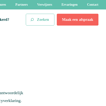
ures
Partners
Verwijzers
Ervaringen
Contact
Zoeken
Maak een
afspraak
ekerd?
antwoordelijk
yverklaring.