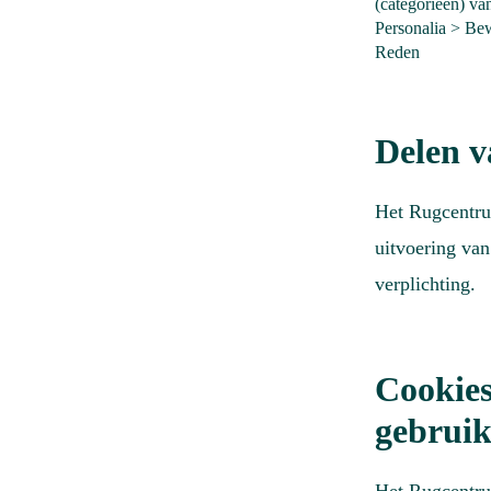
(categorieën) v
Personalia > Be
Reden
Delen v
Het Rugcentrum
uitvoering van
verplichting.
Cookies
gebrui