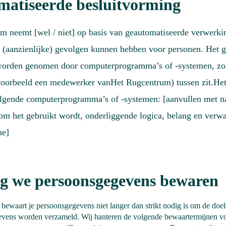
atiseerde besluitvorming
m neemt [wel / niet] op basis van geautomatiseerde verwerki
 (aanzienlijke) gevolgen kunnen hebben voor personen. Het g
 worden genomen door computerprogramma’s of -systemen, zo
voorbeeld een medewerker vanHet Rugcentrum) tussen zit.H
olgende computerprogramma’s of -systemen: [aanvullen met n
om het gebruikt wordt, onderliggende logica, belang en verw
ne]
g we persoonsgegevens bewaren
ewaart je persoonsgegevens niet langer dan strikt nodig is om de doele
evens worden verzameld. Wij hanteren de volgende bewaartermijnen v