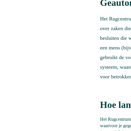
Geautom
Het Rugcentru
over zaken die
besluiten die
een mens (bij
gebruikt de v
systeem, waar
voor betrokke
Hoe lan
Het Rugcentrum b
waarvoor je geg