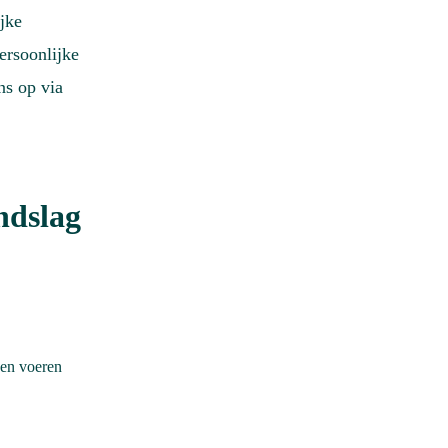
jke
ersoonlijke
ns op via
ndslag
:
nen voeren