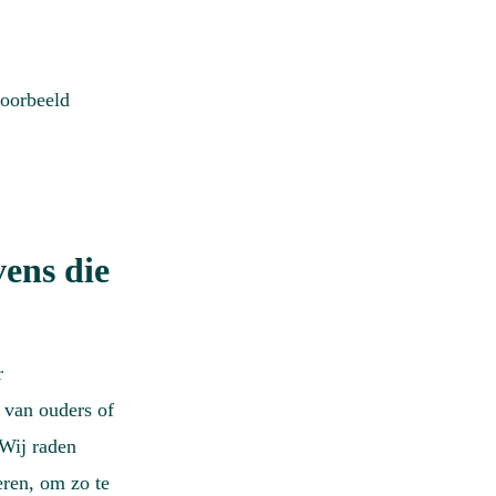
voorbeeld
vens die
r
 van ouders of
 Wij raden
eren, om zo te