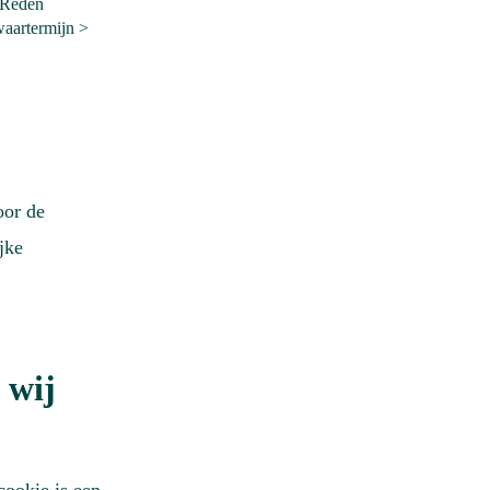
 Reden
aartermijn >
oor de
jke
 wij