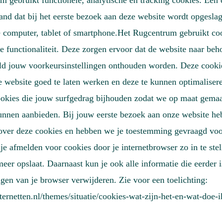
 gebruikt functionele, analytische en tracking cookies. Een 
tand dat bij het eerste bezoek aan deze website wordt opgesla
e computer, tablet of smartphone.Het Rugcentrum gebruikt co
e functionaliteit. Deze zorgen ervoor dat de website naar beh
eld jouw voorkeursinstellingen onthouden worden. Deze cook
 website goed te laten werken en deze te kunnen optimaliser
ookies die jouw surfgedrag bijhouden zodat we op maat gemaa
unnen aanbieden. Bij jouw eerste bezoek aan onze website heb
over deze cookies en hebben we je toestemming gevraagd voor
 je afmelden voor cookies door je internetbrowser zo in te stel
eer opslaat. Daarnaast kun je ook alle informatie die eerder 
ingen van je browser verwijderen. Zie voor een toelichting:
internetten.nl/themes/situatie/cookies-wat-zijn-het-en-wat-doe-