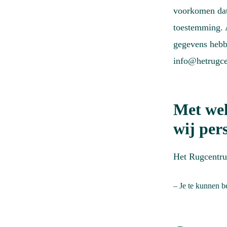
voorkomen dat
toestemming. A
gegevens hebb
info@hetrugce
Met wel
wij per
Het Rugcentru
– Je te kunnen b