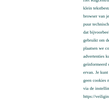
Het Rugcentrum
klein tekstbes
browser van j
puur technisch
dat bijvoorbe
gebruikt om de
plaatsen we c
advertenties k
geïnformeerd 
ervan. Je kunt
geen cookies m
via de instell
https://veilig