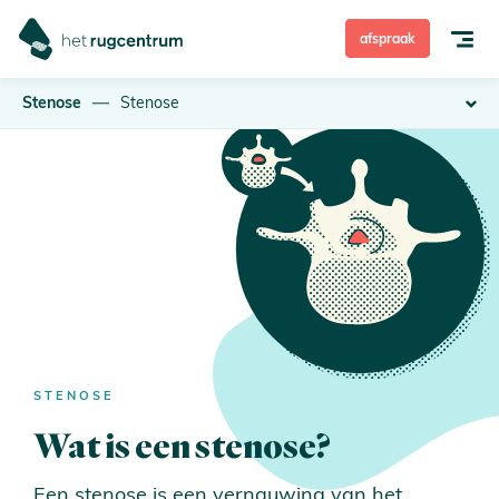
afspraak
Stenose
Stenose
Rugpijn
Nekpijn
Rugoperatie
Behandeling
Hoe ben ik verzekerd?
STENOSE
Wat is een stenose?
Over Het Rugcentrum
Zelfdiagnose
Een stenose is een vernauwing van het