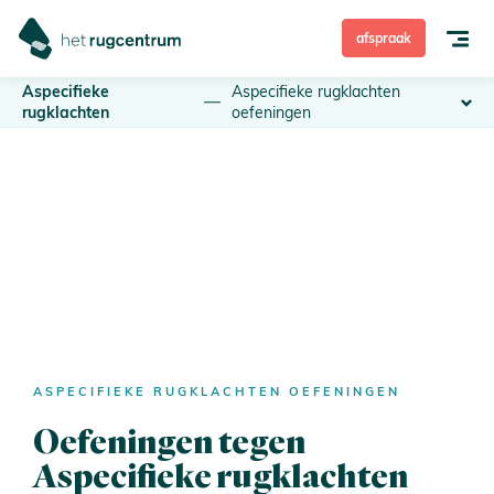
afspraak
Aspecifieke
Aspecifieke rugklachten
rugklachten
oefeningen
Rugpijn
Nekpijn
Rugoperatie
Behandeling
Hoe ben ik verzekerd?
ASPECIFIEKE RUGKLACHTEN OEFENINGEN
Oefeningen tegen
Over Het Rugcentrum
Aspecifieke rugklachten
Zelfdiagnose